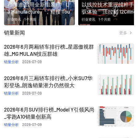
布加迪 启用全新组装厂「L
以线控技术重现纯粹手
a Manufacture」，迎接 Tou
驭体验 法拉利 12Cilindri
rbillon 时代
anuale 正式发表
行业资讯
1 个月前
行业资讯
1 个月前
销量新闻
更多
2026年6月两厢轿车排行榜_星愿傲视群
雄_MG MULAN技压群雄
销量分析
2026-07-09
2026年6月三厢轿车排行榜_小米SU7华
彩登场_朗逸销量潜力仍然很大
销量分析
2026-07-09
2026年6月SUV排行榜_Model Y引领风尚
_零跑A10销量创新高
销量分析
2026-07-09